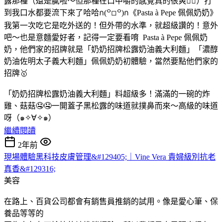
露那種（還是膩啦～但那種在口中嚼的感覺真的很爽✌🏻）打
到我口水都要流下來了哈哈ก(꒪◽︎꒪)ก《Pasta à Pepe 佩佩奶奶》
我第一次吃它是吃外送的！但外帶的水準，就超級讚的！意外
吧～也是意麵愛好者，記得一定要看唷 Pasta à Pepe 佩佩奶
奶，他們家的招牌就是「奶奶招牌松露奶油義大利麵」「濃醇
奶油佐明太子義大利麵」佩佩奶奶初體驗，當然要點他們家的
招牌🥇
「奶奶招牌松露奶油義大利麵」料超級多！滿滿的一碗的炸
雞、菇菇🤤🤤一開蓋子黑松露的味道就撲鼻而來～高級的味道
呀（๑✧∀✧๑）
繼續閱讀
2年前
現場體驗黑科技皮膚管理&#129405;｜Vine Vera 貴婦級別抗老
真香&#129316;
美容
在路上、百貨公司都會有銷售員推銷的試用。像是愛心筆、保
養品等等的