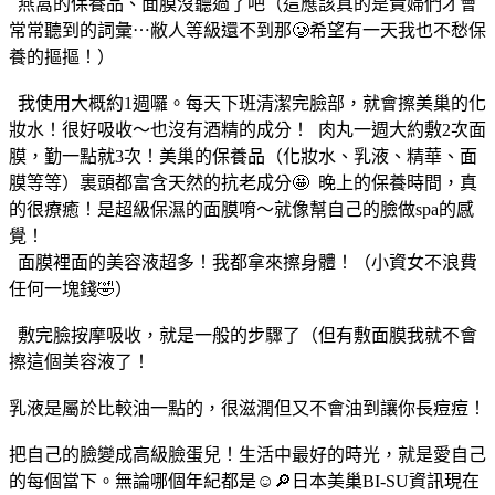
燕窩的保養品、面膜沒聽過了吧（這應該真的是貴婦們才會
常常聽到的詞彙⋯敝人等級還不到那🥲希望有一天我也不愁保
養的摳摳！）
我使用大概約1週囉。每天下班清潔完臉部，就會擦美巢的化
妝水！很好吸收～也沒有酒精的成分！ 肉丸一週大約敷2次面
膜，勤一點就3次！美巢的保養品（化妝水、乳液、精華、面
膜等等）裏頭都富含天然的抗老成分🤩 晚上的保養時間，真
的很療癒！是超級保濕的面膜唷～就像幫自己的臉做spa的感
覺！
面膜裡面的美容液超多！我都拿來擦身體！（小資女不浪費
任何一塊錢🤣）
敷完臉按摩吸收，就是一般的步驟了（但有敷面膜我就不會
擦這個美容液了！
乳液是屬於比較油一點的，很滋潤但又不會油到讓你長痘痘！
把自己的臉變成高級臉蛋兒！生活中最好的時光，就是愛自己
的每個當下。無論哪個年紀都是☺️🔎日本美巢BI-SU資訊現在