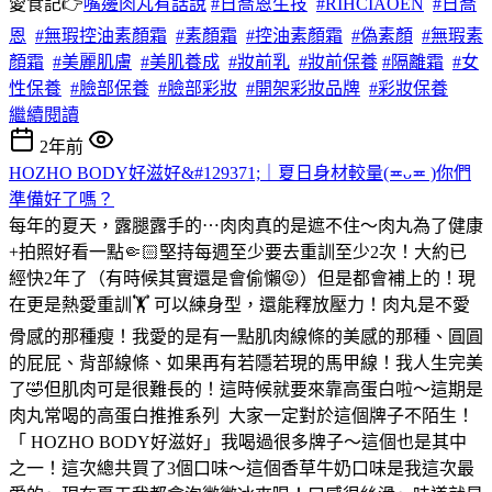
愛食記👉
嘴邊肉丸有話說
#日喬恩生技
#RIHCIAOEN
#日喬
恩
#無瑕控油素顏霜
#素顏霜
#控油素顏霜
#偽素顏
#無瑕素
顏霜
#美麗肌膚
#美肌養成
#妝前乳
#妝前保養
#隔離霜
#女
性保養
#臉部保養
#臉部彩妝
#開架彩妝品牌
#彩妝保養
繼續閱讀
2年前
HOZHO BODY好滋好&#129371;｜夏日身材較量(≖ᴗ≖ )你們
準備好了嗎？
每年的夏天，露腿露手的⋯肉肉真的是遮不住～肉丸為了健康
+拍照好看一點🤏🏻堅持每週至少要去重訓至少2次！大約已
經快2年了（有時候其實還是會偷懶😝）但是都會補上的！現
在更是熱愛重訓🏋️ 可以練身型，還能釋放壓力！肉丸是不愛
骨感的那種瘦！我愛的是有一點肌肉線條的美感的那種、圓圓
的屁屁、背部線條、如果再有若隱若現的馬甲線！我人生完美
了🤣但肌肉可是很難長的！這時候就要來靠高蛋白啦～這期是
肉丸常喝的高蛋白推推系列
大家一定對於這個牌子不陌生！
「 HOZHO BODY好滋好」我喝過很多牌子～這個也是其中
之一！
這次總共買了3個口味～這個香草牛奶口味是我這次最