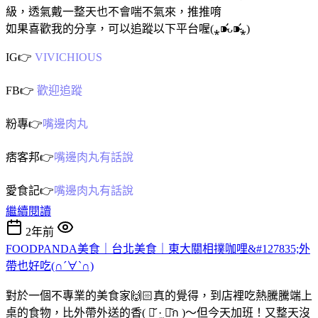
級，透氣戴一整天也不會喘不氣來，推推唷
如果喜歡我的分享，可以追蹤以下平台喔(⁎⁍̴̛ᴗ⁍̴̛⁎)
IG👉
VIVICHIOUS
FB👉
歡迎追蹤
粉專👉
嘴邊肉丸
痞客邦👉
嘴邊肉丸有話說
愛食記👉
嘴邊肉丸有話說
繼續閱讀
2年前
FOODPANDA美食｜台北美食｜東大關相撲咖哩&#127835;外
帶也好吃(∩´∀`∩)
對於一個不專業的美食家🙌🏻真的覺得，到店裡吃熱騰騰端上
桌的食物，比外帶外送的香( ⌯᷄ ·̫ ⌯᷅ก )～但今天加班！又整天沒