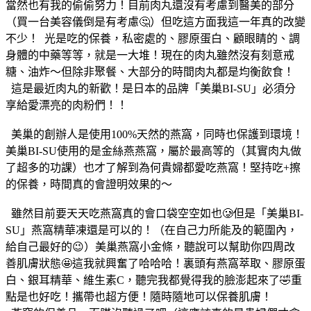
當然也有我的偷偷努力！目前肉丸還沒有考慮到醫美的部分
（買一台美容儀倒是有考慮🤔）但吃這方面我這一年真的改變
不少！ 光是吃的保養，私密處的、膠原蛋白、顧眼睛的、調
身體的中藥等等，就是一大堆！現在的肉丸雖然沒有刻意戒
糖、油炸～但除非聚餐、大部分的時間肉丸都是均衡飲食！
這是最近肉丸的新歡！是日本的品牌「美巢BI-SU」必須分
享給愛漂亮的肉粉們！！
美巢的創辦人是使用100%天然的燕窩，同時也保護到環境！
美巢BI-SU使用的是金絲燕燕窩，屬於最高等的（其實肉丸做
了超多的功課）也才了解到為何貴婦都愛吃燕窩！堅持吃+擦
的保養，時間真的會證明效果的～
雖然目前要天天吃燕窩真的會口袋空空如也🥲但是「美巢BI-
SU」燕窩精華凍還是可以的！（在自己力所能及的範圍內，
給自己最好的😉）美巢燕窩小金條，聽說可以幫助你四周改
善肌膚狀態🤩這我就興奮了哈哈哈！裏頭有燕窩萃取、膠原蛋
白、銀耳精華、維生素C，聽完我都覺得我的臉澎起來了🤣重
點是也好吃！攜帶也超方便！隨時隨地可以保養肌膚！