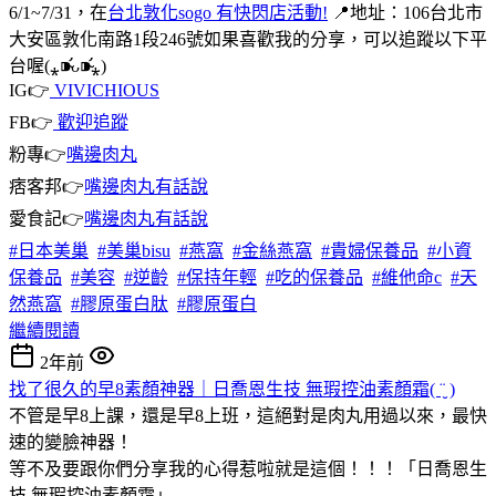
6/1~7/31，在
台北敦化sogo 有快閃店活動!
📍地址：106台北市
大安區敦化南路1段246號如果喜歡我的分享，可以追蹤以下平
台喔(⁎⁍̴̛ᴗ⁍̴̛⁎)
IG👉
VIVICHIOUS
FB👉
歡迎追蹤
粉專👉
嘴邊肉丸
痞客邦👉
嘴邊肉丸有話說
愛食記👉
嘴邊肉丸有話說
#日本美巢
#美巢bisu
#燕窩
#金絲燕窩
#貴婦保養品
#小資
保養品
#美容
#逆齡
#保持年輕
#吃的保養品
#維他命c
#天
然燕窩
#膠原蛋白肽
#膠原蛋白
繼續閱讀
2年前
找了很久的早8素顏神器｜日喬恩生技 無瑕控油素顏霜( ¨̮ )
不管是早8上課，還是早8上班，這絕對是肉丸用過以來，最快
速的變臉神器！
等不及要跟你們分享我的心得惹啦
就是這個！！！「日喬恩生
技 無瑕控油素顏霜」