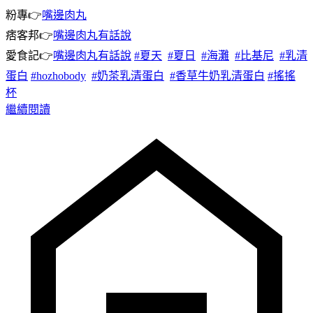
粉專👉
嘴邊肉丸
痞客邦👉
嘴邊肉丸有話說
愛食記👉
嘴邊肉丸有話說
#夏天
#夏日
#海灘
#比基尼
#乳清
蛋白
#hozhobody
#奶茶乳清蛋白
#香草牛奶乳清蛋白
#搖搖
杯
繼續閱讀