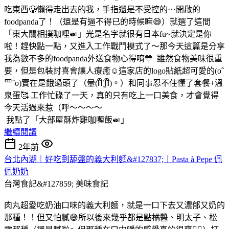
吃東西🥲懶得走出去的我，手指還是不受控的⋯開啟的
foodpanda了！（還是有逼不得已的時候嘛😅）就選了這間
「東大關相撲咖哩🍛」光是名字就很有日本fu~就決定是你
啦！趕快點一點，又進入工作戰鬥模式了～那今天這篇是分享
我為數不多的foodpanda外送食物心得唷💛 雖然食物美味很重
要，但是包裝討喜會讓人療癒☺️這家店的logo貼紙超可愛的(oˆ
罒ˆo)實在是餓過頭了（暈(ꈨຶ˙̫̮ꈨຶ)。）和同事忍不住懂了套餐+溫
泉蛋🥰 工作忙碌了一天，真的只有吃上一口美食，才會覺得
今天活過來惹（呼～～～～
我點了「大部屋酥炸雞咖喱飯🍛」
繼續閱讀
2年前
台北內湖｜好吃到舔盤的義大利麵&#127837;｜Pasta à Pepe 佩
佩奶奶
台灣食記&#127859;
美味食記
肉丸超愛吃奶油口味的義大利麵，就是一口下去又濃郁又奶的
那種！！但又怕膩😅所以後來幾乎都是點橘醬、明太子、松