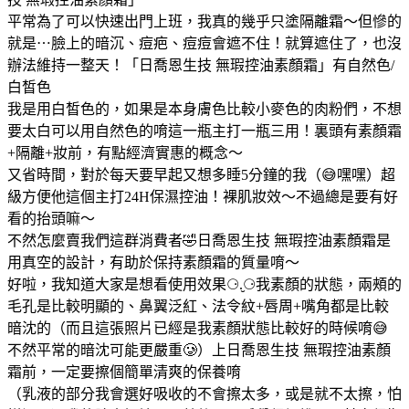
平常為了可以快速出門上班，我真的幾乎只塗隔離霜～但慘的
就是⋯臉上的暗沉、痘疤、痘痘會遮不住！就算遮住了，也沒
辦法維持一整天！
「日喬恩生技 無瑕控油素顏霜」有自然色/
白皙色
我是用白皙色的，如果是本身膚色比較小麥色的肉粉們，不想
要太白可以用自然色的唷
這一瓶主打一瓶三用！裏頭有素顏霜
+隔離+妝前，有點經濟實惠的概念～
又省時間，對於每天要早起又想多睡5分鐘的我（😅嘿嘿）超
級方便
他這個主打24H保濕控油！裸肌妝效～不過總是要有好
看的抬頭嘛～
不然怎麼賣我們這群消費者🤣
日喬恩生技 無瑕控油素顏霜是
用真空的設計，有助於保持素顏霜的質量唷～
好啦，我知道大家是想看使用效果⚆.̮⚆
我素顏的狀態，兩頰的
毛孔是比較明顯的、鼻翼泛紅、法令紋+唇周+嘴角都是比較
暗沈的（而且這張照片已經是我素顏狀態比較好的時候唷😅
不然平常的暗沈可能更嚴重🥲）
上日喬恩生技 無瑕控油素顏
霜前，一定要擦個簡單清爽的保養唷
（乳液的部分我會選好吸收的不會擦太多，或是就不太擦，怕