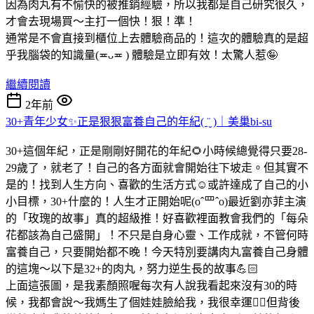
因為肉丸有不愉快的被推銷經驗，所以我都是自己研究很久，
才會去現場買～主打一個快！狠！準！
通常是不會直接到櫃位上去體驗商品的！這次的體驗真的是超
乎我腦袋的知識量(≖ᴗ≖ ) 體驗是立即有效！太驚人惹🤪
繼續閱讀
2年前
30+青年少女✨正是狠狠富養自己的年紀( ¨̮ )｜美巢bi-su
30+這個年紀，正是剛剛好開花的年紀🌻小時候總覺得只要28-
29歲了，就老了！自己的各方面就會開始往下坡走。但其實不
是的！找到人生方向、喜歡的生活方式☺️或許達成了自己的小
小目標，30+什麼的！人生才正開始呢(oˆ罒ˆo)最近劉亦菲主演
的「玫瑰的故事」真的超級推！好喜歡裡面教會我們的「每朵
花都該為自己盛開」！不只是自身心靈、工作成就，不管何時
富養自己，只要開始都不晚！今天特別要講肉丸富養自己身體
的這塊～以下是32+的肉丸，努力逆生長的故事💪🏻
上面這張圖，是我素顏照喔每次有人說我看起來沒有30的時
候，我都會說～我媽生了個娃娃臉給我，我很幸運👍🏻但背後