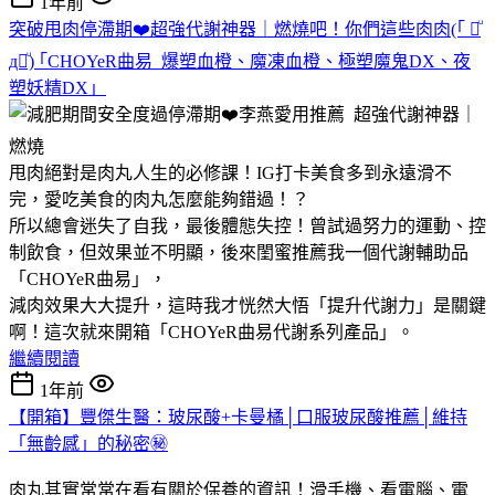
1年前
突破甩肉停滯期❤️超強代謝神器｜燃燒吧！你們這些肉肉(｢ ꒪ͧ
д꒪ͧ) ｢CHOYeR曲易_爆塑血橙、魔凍血橙、極塑魔鬼DX、夜
塑妖精DX」
甩肉絕對是肉丸人生的必修課！IG打卡美食多到永遠滑不
完，愛吃美食的肉丸怎麼能夠錯過！？
所以總會迷失了自我，最後體態失控！曾試過努力的運動、控
制飲食，但效果並不明顯，後來閨蜜推薦我一個代謝輔助品
「CHOYeR曲易」，
減肉效果大大提升，這時我才恍然大悟「提升代謝力」是關鍵
啊！這次就來開箱「CHOYeR曲易代謝系列產品」。
繼續閱讀
1年前
【開箱】豐傑生醫：玻尿酸+卡曼橘│口服玻尿酸推薦│維持
「無齡感」的秘密㊙
肉丸其實常常在看有關於保養的資訊！滑手機、看電腦、電