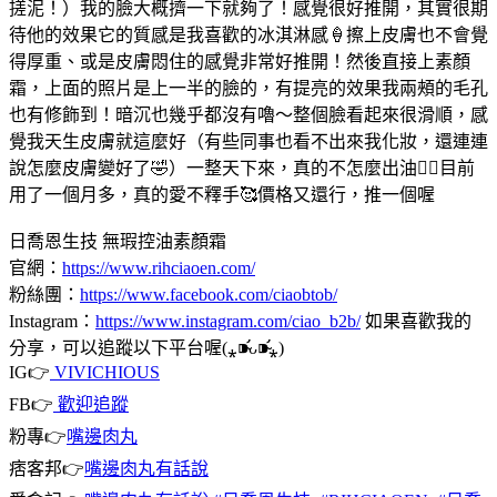
搓泥！）
我的臉大概擠一下就夠了！感覺很好推開，其實很期
待他的效果
它的質感是我喜歡的冰淇淋感🍦擦上皮膚也不會覺
得厚重、或是皮膚悶住的感覺
非常好推開！然後直接上素顏
霜，上面的照片是上一半的臉的，有提亮的效果
我兩頰的毛孔
也有修飾到！暗沉也幾乎都沒有嚕～整個臉看起來很滑順，感
覺我天生皮膚就這麼好（有些同事也看不出來我化妝，還連連
說怎麼皮膚變好了🤣）一整天下來，真的不怎麼出油👍🏻目前
用了一個月多，真的愛不釋手🥰價格又還行，推一個喔
日喬恩生技 無瑕控油素顏霜
官網：
https://www.rihciaoen.com/
粉絲團：
https://www.facebook.com/ciaobtob/
Instagram：
https://www.instagram.com/ciao_b2b/
如果喜歡我的
分享，可以追蹤以下平台喔(⁎⁍̴̛ᴗ⁍̴̛⁎)
IG👉
VIVICHIOUS
FB👉
歡迎追蹤
粉專👉
嘴邊肉丸
痞客邦👉
嘴邊肉丸有話說