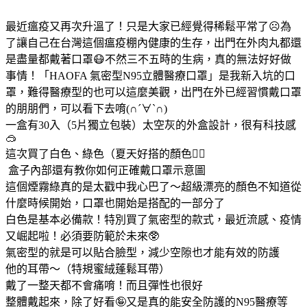
最近瘟疫又再次升溫了！只是大家已經覺得稀鬆平常了☹️為
了讓自己在台灣這個瘟疫棚內健康的生存，出門在外肉丸都還
是盡量都戴著口罩😷不然三不五時的生病，真的無法好好做
事情！「HAOFA 氣密型N95立體醫療口罩」是我新入坑的口
罩，難得醫療型的也可以這麼美觀，出門在外已經習慣戴口罩
的朋朋們，可以看下去唷(∩´∀`∩)
一盒有30入（5片獨立包裝）太空灰的外盒設計，很有科技感
🥽
這次買了白色、綠色（夏天好搭的顏色✌🏻
盒子內部還有教你如何正確戴口罩示意圖
這個煙霧綠真的是太戳中我心巴了～超級漂亮的顏色不知道從
什麼時候開始，口罩也開始是搭配的一部分了
白色是基本必備款！特別買了氣密型的款式，最近流感、疫情
又崛起啦！必須要防範於未來🥸
氣密型的就是可以貼合臉型，減少空隙也才能有效的防護
他的耳帶～（特規蜜絨蓬鬆耳帶）
戴了一整天都不會痛唷！而且彈性也很好
整體戴起來，除了好看🤪又是真的能安全防護的N95醫療等