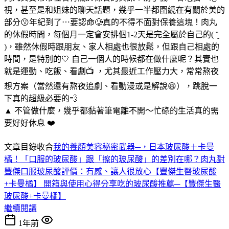
視，甚至是和姐妹的聊天話題，幾乎一半都圍繞在有關於美的
部分😗年紀到了⋯要認命🥲真的不得不面對保養這塊！肉丸
的休假時間，每個月一定會安排個1-2天是完全屬於自己的( ¨̮
)，雖然休假時跟朋友、家人相處也很放鬆，但跟自己相處的
時間，是特別的🤍 自己一個人的時候都在做什麼呢？其實也
就是運動、吃飯、看劇📺 ，尤其最近工作壓力大，常常熬夜
想方案（當然還有熬夜追劇、看動漫或是解說😆），跳脫一
下真的超級必要的💨
▲ 不管做什麼，幾乎都黏著筆電離不開～忙碌的生活真的需
要好好休息 ❤️
文章目錄收合
我的養顏美容秘密武器─，日本玻尿酸＋卡曼
橘！
「口服的玻尿酸」跟「擦的玻尿酸」的差別在哪？
肉丸對
豐傑口服玻尿酸評價：有感、讓人很放心
【豐傑生醫玻尿酸
+卡曼橘】 開箱與使用心得分享
吃的玻尿酸推薦─【豐傑生醫
玻尿酸+卡曼橘】
繼續閱讀
1年前