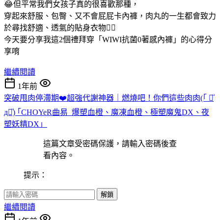
😂但平常我們女孩子真的很喜歡那種，
穿起來舒服、包臀、又不會屁屁卡內褲，肉丸的一生都會致力
於尋找舒適、透氣的貼身衣物✌🏻
今天要分享我這2個禮拜穿「WIWI抗菌0著感內褲」的心得分
享唷
繼續閱讀
1年前
突破甩肉停滯期❤️超強代謝神器｜燃燒吧！你們這些肉肉(｢ ꒪ͧ
д꒪ͧ) ｢CHOYeR曲易_爆塑血橙、魔凍血橙、極塑魔鬼DX、夜
塑妖精DX」
這篇文章受密碼保護，請輸入密碼後查
看內容。
提示：
解鎖
繼續閱讀