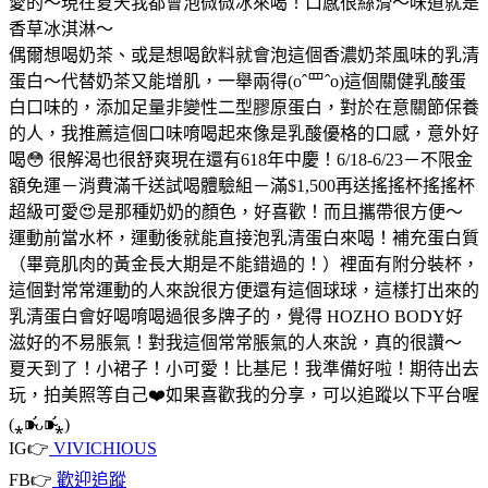
愛的～現在夏天我都會泡微微冰來喝！口感很絲滑～味道就是
香草冰淇淋～
偶爾想喝奶茶、或是想喝飲料就會泡這個香濃奶茶風味的乳清
蛋白～代替奶茶又能增肌，一舉兩得(oˆ罒ˆo)
這個關健乳酸蛋
白口味的，添加足量非變性二型膠原蛋白，對於在意關節保養
的人，我推薦這個口味唷喝起來像是乳酸優格的口感，意外好
喝😳 很解渴也很舒爽
現在還有618年中慶！6/18-6/23－不限金
額免運－消費滿千送試喝體驗組－滿$1,500再送搖搖杯
搖搖杯
超級可愛😍是那種奶奶的顏色，好喜歡！而且攜帶很方便～
運動前當水杯，運動後就能直接泡乳清蛋白來喝！補充蛋白質
（畢竟肌肉的黃金長大期是不能錯過的！）
裡面有附分裝杯，
這個對常常運動的人來說很方便
還有這個球球，這樣打出來的
乳清蛋白會好喝唷
喝過很多牌子的，覺得 HOZHO BODY好
滋好的不易脹氣！對我這個常常脹氣的人來說，真的很讚～
夏天到了！小裙子！小可愛！比基尼！我準備好啦！
期待出去
玩，拍美照等自己❤️如果喜歡我的分享，可以追蹤以下平台喔
(⁎⁍̴̛ᴗ⁍̴̛⁎)
IG👉
VIVICHIOUS
FB👉
歡迎追蹤